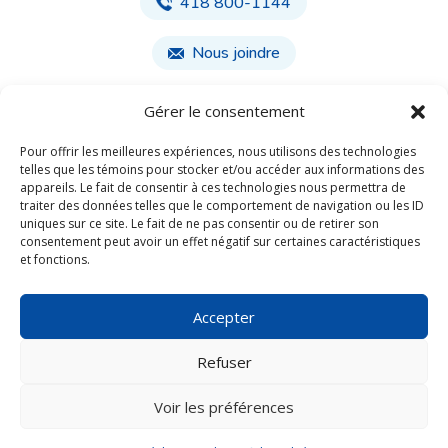
418 800-1144
Nous joindre
Gérer le consentement
Face
Insta
book
gram
Pour offrir les meilleures expériences, nous utilisons des technologies
S’informer sur les enjeux de l’eau
telles que les témoins pour stocker et/ou accéder aux informations des
appareils. Le fait de consentir à ces technologies nous permettra de
Participer au Mois de l’eau
traiter des données telles que le comportement de navigation ou les ID
uniques sur ce site. Le fait de ne pas consentir ou de retirer son
consentement peut avoir un effet négatif sur certaines caractéristiques
Prendre part au nettoyage des berges
et fonctions.
À propos
Proposer une activité
Accepter
Outils de diffusion
Partenaires
Nous joindre
Refuser
Édition 2025
Voir les préférences
Conception
Infernal [ Studio ]
- Propulsé par
WordPress | Le Mois de l'Eau ©2025